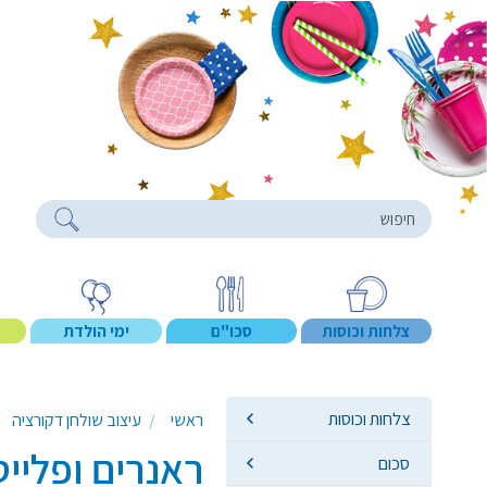
roducts
צלחות וכוסות
סכו"ם
ימי הולדת
צלחות וכוסות
ראשי
עיצוב שולחן דקורציה
ראנרים ופליי
סכום