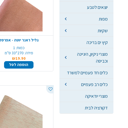
יוצאים לטבע
מפות
שקיות
גליל ראנר יוטה - אפרסק
קיץ ים בריכה
כמות:
1
מידה:
270*33 ס"מ
מוצרי ניקיון, היגיינה
₪19.90
וכביסה
הוספה לסל
כלים חד פעמיים למשרד
כלים רב פעמיים
מוצרי יודאיקה
דקורציה לבית