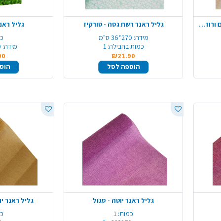
גליל ראנר פשתן עם לורקס - קרם ורוז גולד
גליל ראנר רשת גסה - טורקיז
גליל ראנ
מידה:
270*36 ס"מ
כמ
כמות בחבילה:
1
מידה:
0
90
₪21.90
הוספה לסל
הוס
גליל ראנר יוטה - סגול
גליל ראנר י
כמות:
1
כמ