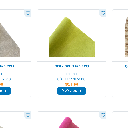
גליל ראנר יוטה - ירוק
גליל ראנר
כמות:
1
כמ
מידה:
270*33 ס"מ
מידה:
270
90
₪19.90
הוספה לסל
הוס