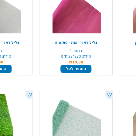
גליל ראנר יוטה - פוקסיה
גליל ראנר י
כמות:
1
כמ
מידה:
270*33 ס"מ
מידה:
70
90
₪19.90
הוספה לסל
הוס