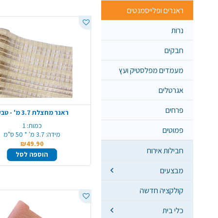
ראנרים ופלייסמנטים
נרות
חבקים
מעמדים מפלסטיק ועץ
אגרטלים
פרחים
ראנר מחצלת 3.7 מ' - טבעי
כמות:
1
פמוטים
מידה:
3.7 מ' * 50 ס"מ
₪49.90
חבילות אירוח
הוספה לסל
מבצעים
קולקציה חדשה
כלי בית