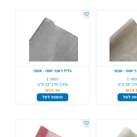
 יוטה - טבעי
גליל ראנר יוטה - אפור
ות:
1
כמות:
1
*36 ס"מ
מידה:
270*33 ס"מ
₪19.90
₪19.
פה לסל
הוספה לסל