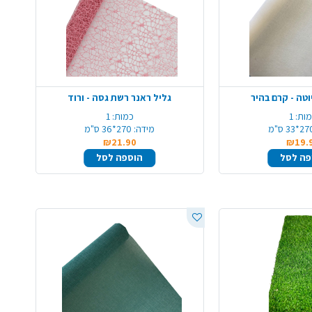
וטה - קרם בהיר
גליל ראנר רשת גסה - ורוד
ות:
1
כמות:
1
2*33 ס"מ
מידה:
270*36 ס"מ
₪21.90
₪19.
פה לסל
הוספה לסל