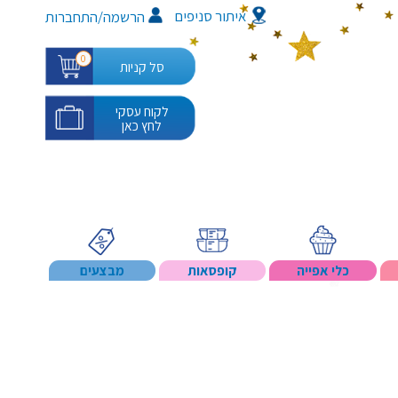
איתור סניפים
/
הרשמה
התחברות
0
סל קניות
לקוח עסקי
לחץ כאן
כלי אפייה
קופסאות
מבצעים