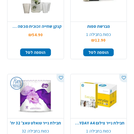
מברשת ספות
קנקן שתייה זכוכית מכסה שעם עגול + 4 כוסות - שקוף
כמות בחבילה:
1
₪54.90
₪12.90
הוספה לסל
הוספה לסל
חבילת נייר צילום HP EVERYDAY A4
חבילת נייר טואלט טאצ' 32 יח'
כמות בחבילה:
1
כמות בחבילה:
32