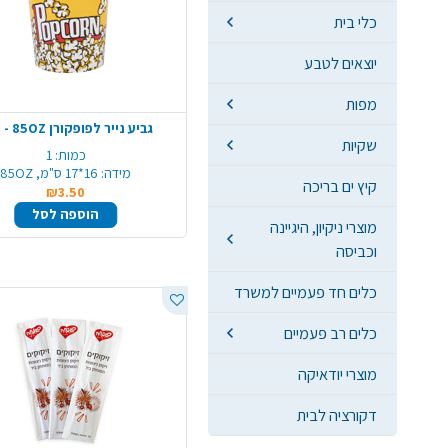
כלי בית
יוצאים לטבע
מפות
גביע נייר לפופקורן 85OZ - ענק
שקיות
כמות:
1
מידה:
16*17 ס"מ, 85OZ
קיץ ים בריכה
₪3.50
הוספה לסל
מוצרי ניקיון, היגיינה
וכביסה
כלים חד פעמיים למשרד
כלים רב פעמיים
מוצרי יודאיקה
דקורציה לבית