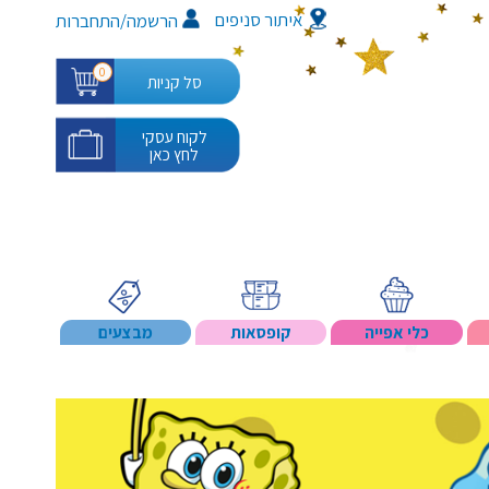
איתור סניפים
/
הרשמה
התחברות
0
סל קניות
לקוח עסקי
לחץ כאן
כלי אפייה
קופסאות
מבצעים