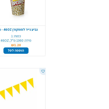
גביע נייר לפופקורן 46OZ - גדול
כמות:
1
מידה:
1360 מ"ל, 46OZ
₪1.20
הוספה לסל