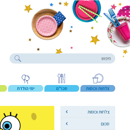
roducts
צלחות וכוסות
סכו"ם
ימי הולדת
צלחות וכוסות
סכום