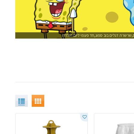
ים,שרשרת דגלים בוב ספוג,חד פעמי ליום הולדת