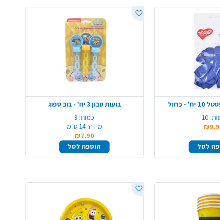
' - כחול
בועות סבון 3 יח' - בוב ספוג
ות:
10
כמות:
3
מידה:
14 ס"מ
₪9.9
₪7.90
פה לסל
הוספה לסל