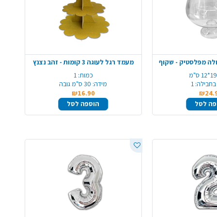
לה מפלסטיק - שקוף
מעמד רגל לעוגה 3 קומות - זהב נצנץ
19*12 ס"מ
כמות:
1
בחבילה:
1
מידה:
30 ס"מ גובה
₪16.90
₪24.
פה לסל
הוספה לסל