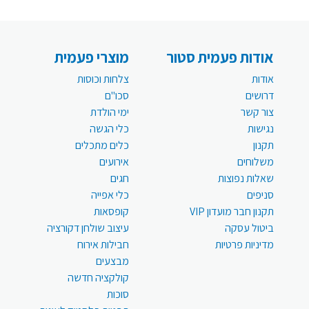
אודות פעמית סטור
מוצרי פעמית
אודות
צלחות וכוסות
דרושים
סכו"ם
צור קשר
ימי הולדת
נגישות
כלי הגשה
תקנון
כלים מתכלים
משלוחים
אירועים
שאלות נפוצות
חגים
סניפים
כלי אפייה
תקנון חבר מועדון VIP
קופסאות
ביטול עסקה
עיצוב שולחן דקורציה
מדיניות פרטיות
חבילות אירוח
מבצעים
קולקציה חדשה
סוכות