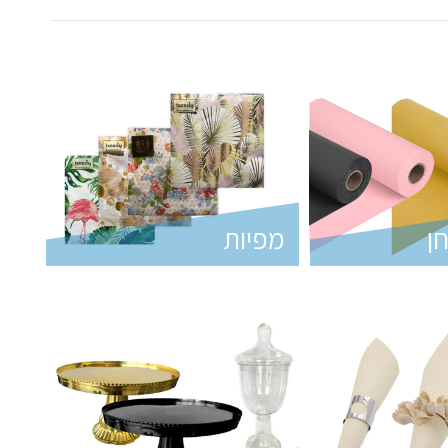
ן
מפיות