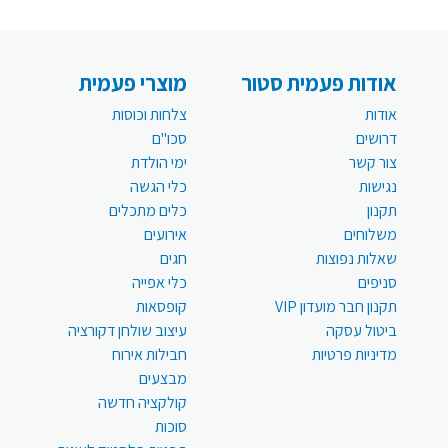
אודות פעמית סטור
מוצרי פעמית
אודות
צלחות וכוסות
דרושים
סכו"ם
צור קשר
ימי הולדת
נגישות
כלי הגשה
תקנון
כלים מתכלים
משלוחים
אירועים
שאלות נפוצות
חגים
סניפים
כלי אפייה
תקנון חבר מועדון VIP
קופסאות
ביטול עסקה
עיצוב שולחן דקורציה
מדיניות פרטיות
חבילות אירוח
מבצעים
קולקציה חדשה
סוכות