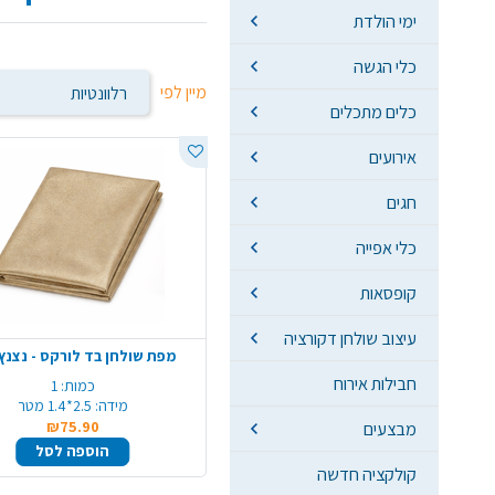
ימי הולדת
כלי הגשה
מיין לפי
כלים מתכלים
אירועים
חגים
כלי אפייה
קופסאות
עיצוב שולחן דקורציה
מפת שולחן בד לורקס - נצנץ
חבילות אירוח
כמות:
1
מידה:
2.5*1.4 מטר
₪75.90
מבצעים
הוספה לסל
קולקציה חדשה