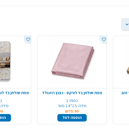
 זהב
מפת שולחן בד לורקס - נצנץ רוזגולד
כמות:
1
כמ
מידה:
2.5*1.4 מטר
מידה:
90
₪75.90
הוספה לסל
הוס