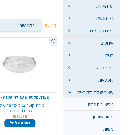
ימי הולדת
כלי הגשה
מיין לפי
כלים מתכלים
אירועים
חגים
כלי אפייה
קופסאות
עיצוב שולחן דקורציה
קערת פלסטיק עגולה קטנה - 
מפיצי ריח ונרות
מידה:
קוטר 17 ס"מ גובה 6 ס"מ
כמות בחבילה:
1
מפות שולחן
₪11.90
הוספה לסל
מפיות