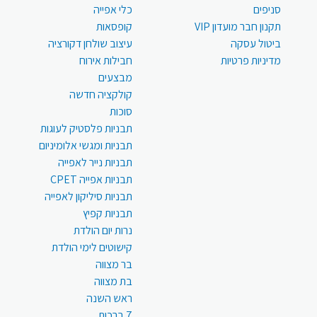
סניפים
כלי אפייה
תקנון חבר מועדון VIP
קופסאות
ביטול עסקה
עיצוב שולחן דקורציה
מדיניות פרטיות
חבילות אירוח
מבצעים
קולקציה חדשה
סוכות
תבניות פלסטיק לעוגות
תבניות ומגשי אלומיניום
תבניות נייר לאפייה
תבניות אפייה CPET
תבניות סיליקון לאפייה
תבניות קפיץ
נרות יום הולדת
קישוטים לימי הולדת
בר מצווה
בת מצווה
ראש השנה
7 ברכות