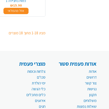
כמות בחבילה:
1
₪15.90
אזל מהמלאי
מציג 1-18 מתוך 18 מוצרים
אודות פעמית סטור
מוצרי פעמית
אודות
צלחות וכוסות
דרושים
סכו"ם
צור קשר
ימי הולדת
נגישות
כלי הגשה
תקנון
כלים מתכלים
משלוחים
אירועים
שאלות נפוצות
חגים