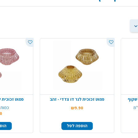
שקוף
פמוט זכוכית לנר דו צדדי - זהב
פמוט זכוכית ל
כמות 
₪9.90
0
הוספה לסל
הוס