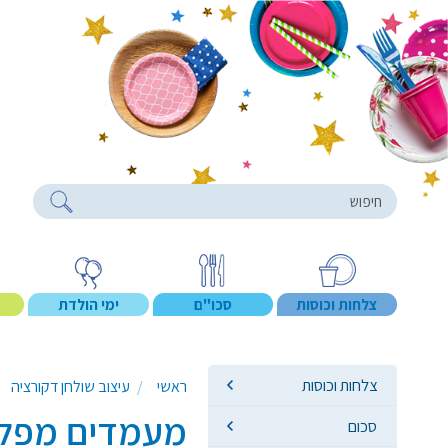
roducts
צלחות וכוסות
סכו"ם
ימי הולדת
צלחות וכוסות
ראשי
עיצוב שולחן דקורציה
מעמדים מפלס
סכום