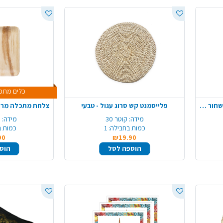
כלים מתכלים +2
מפיות נייר דוגמת עלים 20 יח' - שחור זהב
פלייסמנט קש סרוג עגול - טבעי
מידה:
קוטר 30
מידה:
0
כמות בחבילה:
1
כמות ב
90
₪19.90
הוספה לסל
הוס