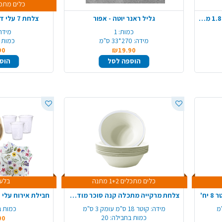
כלים מתכלים +2
מפת שולחן אלבד עגולה קוטר 1.80 מ' - לבן
גליל ראנר יוטה - אפור
צלחת 7 עלי דקל ורד 8 יח' - קטן
כמות:
1
מידה
מידה:
270*33 ס"מ
כמות 
90
₪19.90
הוספה לסל
הוס
כלים מתכלים 1+2 מתנה
בלעד
ח'
צלחת מרקייה מתכלה קנה סוכר מודפס 20 יח' - כסף
חבילת אירוח עלי דקל 10 סועדים
מידה:
קוטר 18 ס"מ עומק 3 ס"מ
כמות ב
כמות בחבילה:
20
00