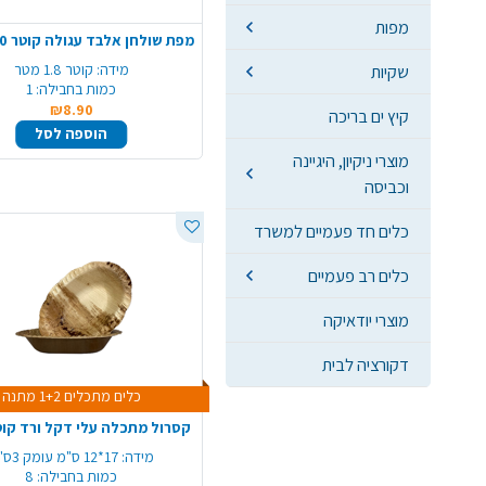
מפות
מידה:
קוטר 1.8 מטר
שקיות
כמות בחבילה:
1
₪8.90
קיץ ים בריכה
הוספה לסל
מוצרי ניקיון, היגיינה
וכביסה
כלים חד פעמיים למשרד
כלים רב פעמיים
מוצרי יודאיקה
דקורציה לבית
כלים מתכלים 1+2 מתנה
קסרול מתכלה עלי דקל ורד קוטר 8 י
מידה:
17*12 ס"מ עומק 3ס"מ
כמות בחבילה:
8