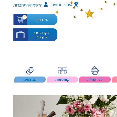
איתור סניפים
/
הרשמה
התחברות
0
סל קניות
לקוח עסקי
לחץ כאן
כלי אפייה
קופסאות
מבצעים