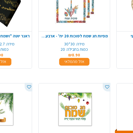
י
מפיות חג שמח לסוכות 20 יח' - ארבעת המינים
מידה:
30*30
מידה:
2.7 מטר*36 ס"
כמות בחבילה:
20
כמות 
90
₪8.90
אזל מהמלאי
אזל 