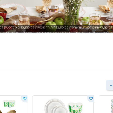
 לסוכה,קישוטים לסוכה,שרשראות לסוכה,צלחות חד פעמיות לסוכות,כלים מפלסטיק לסו
ות לסוכות,קישוט נפתח לסוכה,שרשרת קישוט שמחת בחגייך,רעיונות לעיצוב שולחן סוכות