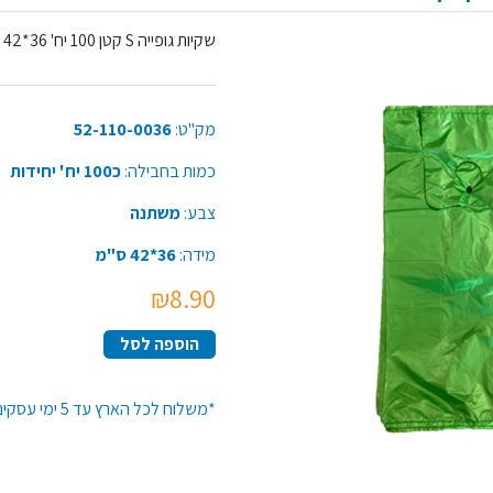
שקיות גופייה S קטן 100 יח' 36*42 ס"מ - צבע משתנה
מק"ט:
52-110-0036
כמות בחבילה:
כ100 יח' יחידות
צבע:
משתנה
מידה:
36*42 ס"מ
₪8.90
הוספה לסל
*משלוח לכל הארץ עד 5 ימי עסקים*זמן האספקה יתארך בקנייה מעל 50 יח' מפריט