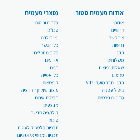
אודות פעמית סטור
מוצרי פעמית
אודות
צלחות וכוסות
דרושים
סכו"ם
צור קשר
ימי הולדת
נגישות
כלי הגשה
תקנון
כלים מתכלים
משלוחים
אירועים
שאלות נפוצות
חגים
סניפים
כלי אפייה
תקנון חבר מועדון VIP
קופסאות
ביטול עסקה
עיצוב שולחן דקורציה
מדיניות פרטיות
חבילות אירוח
מבצעים
קולקציה חדשה
סוכות
תבניות פלסטיק לעוגות
תבניות ומגשי אלומיניום