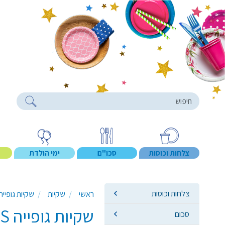
roducts
צלחות וכוסות
סכו"ם
ימי הולדת
צלחות וכוסות
ראשי
שקיות
שקיות גופייה
שקיות גופייה S קטן 100 יח' - צבע משתנה
סכום