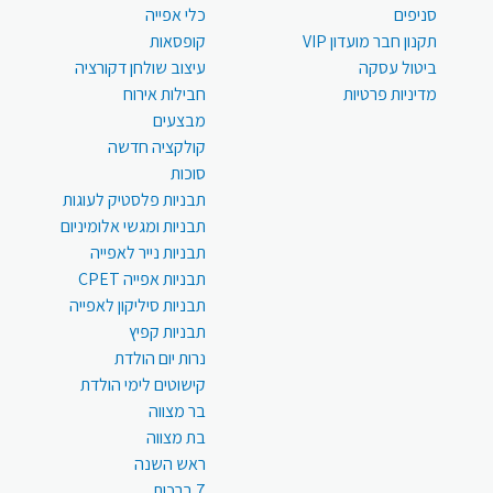
סניפים
כלי אפייה
תקנון חבר מועדון VIP
קופסאות
ביטול עסקה
עיצוב שולחן דקורציה
מדיניות פרטיות
חבילות אירוח
מבצעים
קולקציה חדשה
סוכות
תבניות פלסטיק לעוגות
תבניות ומגשי אלומיניום
תבניות נייר לאפייה
תבניות אפייה CPET
תבניות סיליקון לאפייה
תבניות קפיץ
נרות יום הולדת
קישוטים לימי הולדת
בר מצווה
בת מצווה
ראש השנה
7 ברכות