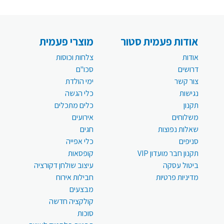
אודות פעמית סטור
מוצרי פעמית
אודות
צלחות וכוסות
דרושים
סכו"ם
צור קשר
ימי הולדת
נגישות
כלי הגשה
תקנון
כלים מתכלים
משלוחים
אירועים
שאלות נפוצות
חגים
סניפים
כלי אפייה
תקנון חבר מועדון VIP
קופסאות
ביטול עסקה
עיצוב שולחן דקורציה
מדיניות פרטיות
חבילות אירוח
מבצעים
קולקציה חדשה
סוכות