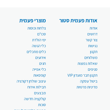
אודות פעמית סטור
מוצרי פעמית
אודות
צלחות וכוסות
דרושים
סכו"ם
צור קשר
ימי הולדת
נגישות
כלי הגשה
תקנון
כלים מתכלים
משלוחים
אירועים
שאלות נפוצות
חגים
סניפים
כלי אפייה
תקנון חבר מועדון VIP
קופסאות
ביטול עסקה
עיצוב שולחן דקורציה
מדיניות פרטיות
חבילות אירוח
מבצעים
קולקציה חדשה
סוכות